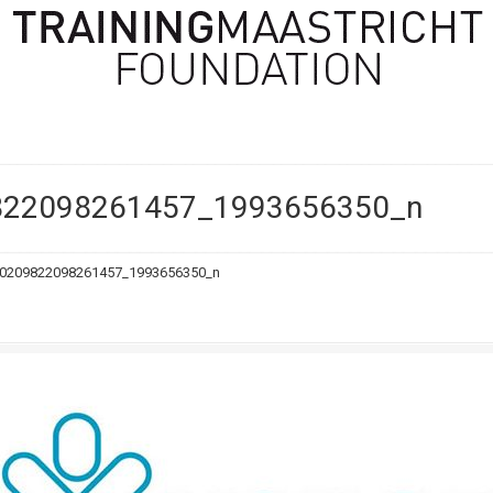
n
822098261457_1993656350_n
0209822098261457_1993656350_n