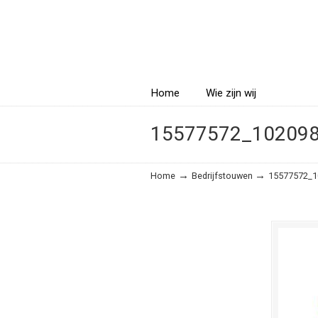
Navigatio
Home
Wie zijn wij
15577572_10209
→
→
Home
Bedrijfstouwen
15577572_1